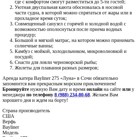
где с комфортом смогут разместиться до 5-ти гостей;
Уютная двуспальная каюта обосновалась в носовой
части судна, в которой можно спрятаться от жары или в
прохладное время суток;
Совмещенный санузел с горячей и холодной водой с
возможностью ополоснуться после приема водных
процедур;
Большой и мягкий матрас, на котором можно принимать
солнечные ванны;
Камбуз с мойкой, холодильником, микроволновкой и
посудой;
Снасти для ловли черноморской рыбы;
Жилеты для плавания разных размеров;
Аренда катера Bayliner 275 «Луна» в Сочи обязательно
запомнится вам прекрасным морским приключением!
Бронируйте
нужную Вам дату и время
онлайн
на сайте
или
у
менеджера
по телефону
8 (988) 234-80-68
. Желаем Вам
хорошего дня и ждем на борту!
Страна производитель
США
Верфь
Bayliner
Модель