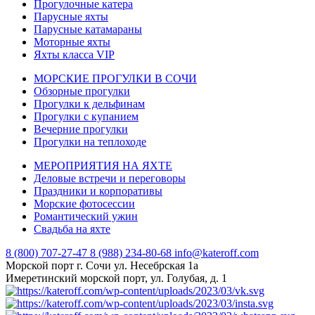
Прогулочные катера
Парусные яхты
Парусные катамараны
Моторные яхты
Яхты класса VIP
МОРСКИЕ ПРОГУЛКИ В СОЧИ
Обзорные прогулки
Прогулки к дельфинам
Прогулки с купанием
Вечерние прогулки
Прогулки на теплоходе
МЕРОПРИЯТИЯ НА ЯХТЕ
Деловые встречи и переговоры
Праздники и корпоративы
Морские фотосессии
Романтический ужин
Свадьба на яхте
8 (800) 707-27-47
8 (988) 234-80-68
info@kateroff.com
Морской порт г. Сочи ул. Несебрская 1а
Имеретинский морской порт, ул. Голубая, д. 1