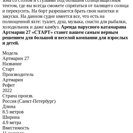
зона со столом и стульями под большим солнцезащитным
тентом, где вы всегда сможете спрятаться от палящего солнца
и перекусить. На борт разрешается брать свои нaпитки и
закуски. На данном судне имеется все, что есть на
полноценной яхте: туалет, душ, музыка, снасти для рыбалки,
холодильник и даже камбуз.
Аренда парусного катамарана
Артмарин 27 «СТАРТ» станет вашем самым верным
решением для большой и веселой компании для взрослых
и детей.
Модель
Артмарин 27
Название
Старт
Производитель
Артмарин
Рефит
2022
Страна произв.
Россия (Санкт-Петербург)
Длина
8.5 метров
Ширина
4.9 метра
Вместимость