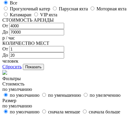
Все
Прогулочный катер
Парусная яхта
Моторная яхта
Катамаран
VIP яхта
СТОИМОСТЬ АРЕНДЫ
От
До
р / час
КОЛИЧЕСТВО МЕСТ
От
До
человек
Сбросить
Показать
Фильтры
Стоимость
по умолчанию
по умолчанию
по уменьшению
по увелечению
Размер
по умолчанию
по умолчанию
сначала меньше
сначала больше